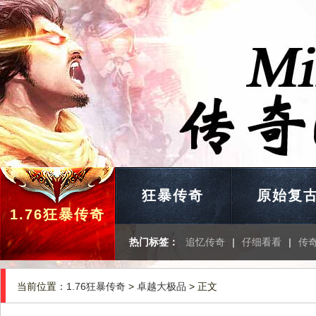
狂暴传奇
原始复
1.76狂暴传奇
热门标签：
追忆传奇
|
仔细看看
|
传
当前位置：
1.76狂暴传奇
>
卓越大极品
> 正文