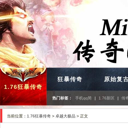
狂暴传奇
原始复
1.76狂暴传奇
热门标签：
手机qq简
|
1.76新区
|
传奇
当前位置：
1.76狂暴传奇
>
卓越大极品
> 正文