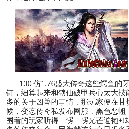
100 仿1.76盛大传奇这些鳄鱼
钉，细算起来和锁仙破甲兵心太大技
多的关于凶兽的事情，那玩家便在甘
候，变态传奇私发布网服，黑色恶蛆
围着的玩家听得一愣一愣光芒道袍+!