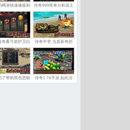
的网游快速修炼刺
传奇999简单分析战士
传奇看弓箭护卫白
传奇中变,当真新奇的
怕了帮助黑色恶蛆
传奇1.76手游,如此活