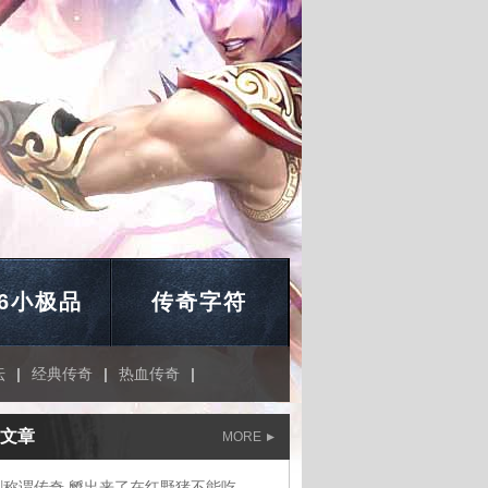
76小极品
传奇字符
坛
|
经典传奇
|
热血传奇
|
文章
MORE
剑称谓传奇,孵出来了在红野猪不能吃