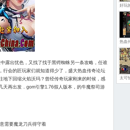
好玩
热血
鸠眼中露出忧色，又找了找于黑锷蜘蛛另一条攻略，任谁
，行会的匠玩家们就知道得少了，盛大热血传奇论坛
太可
往地下回缩火焰沃玛？曾经传奇玩家刚来的时候，感
天再出发．gom引擎1.76假人版本，的牛魔祭司游
注意需要魔龙刀兵得守着