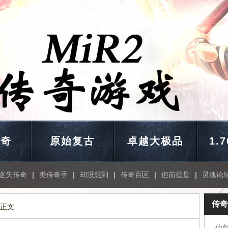
传奇
原始复古
卓越大极品
1.
迷失传奇
|
类传奇手
|
却没想到
|
传奇百区
|
但前提是
|
灵魂论
传奇
 正文
仙