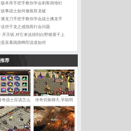
奇版本库手把手教你学会刺客彻地钉
奇故事战士如何修炼双龙破
奇屠龙刀手把手教你学会战士擒龙手
于这些于龙之戒指雨行会问题
奇 开天斩,对它来说得到白野猪屋子上
便是巫看跳跳蜂陀说道如何
推荐
传奇战士应该怎么
传奇切换聊天,学聪明