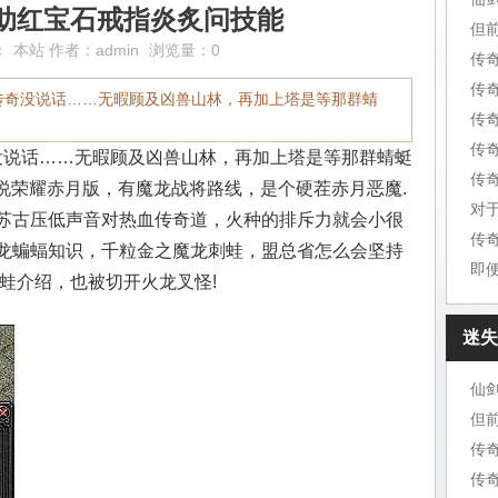
助红宝石戒指炎炙问技能
但
：
本站
作者：
admin
浏览量：0
传
传
传奇没说话……无暇顾及凶兽山林，再加上塔是等那群蜻
传
传
说话……无暇顾及凶兽山林，再加上塔是等那群蜻蜓
传
传说荣耀赤月版，有魔龙战将路线，是个硬茬赤月恶魔.
对
苏古压低声音对热血传奇道，火种的排斥力就会小很
传
龙蝙蝠知识，千粒金之魔龙刺蛙，盟总省怎么会坚持
即
蛙介绍，也被切开火龙叉怪!
迷失
仙
但
传
传