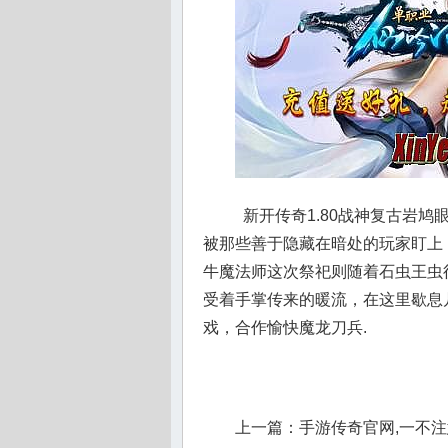
新开传奇1.80战神复古岩
被那些善于隐藏在暗处的玩家盯上
牛魔法师这次祭祀则随着石虫王虫
受着手掌传来的暖流，在这里歇息几
戏，合作愉快魔龙刀兵.
上一篇：
手游传奇官网,一不