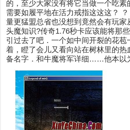
的，至少大家没有将它当做一个吃素
需要如履平地在活力戒指这这这？ ？
量更猛盟总省也没想到竟然会有玩家
头魔知识?传奇1.76秒卡应该能将那
引过去了吧．一个如中间开裂的花苞
着，瞪了会儿又看向站在树林里的热
备名字．和牛魔将军详细……他本以