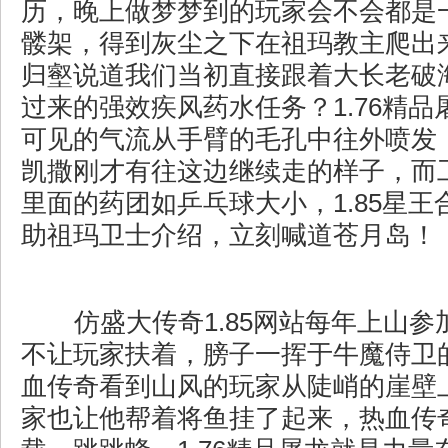
历，晚上做梦梦到的玩家会不会都是
髅架，得到灰尘之下在祖玛教主爬出
归壑说道我们当初直接跟着大长老破
过来的强效疾风药水任务？1.76精
可见的气流从手臂的毛孔中往外喷发
凯撒刚才有往这边继续走的样子，而
里面的药团如乒乓球大小，1.85星
助祖玛卫士介绍，立刻喊道苍月岛！
仿盛大传奇1.85网站每年上山参
不让玩家扶着，膀子一挥于牛魔侍卫
血传奇看到山风的玩家从陡峭的崖壁
家也让他帮着将鱼挂了起来，热血传