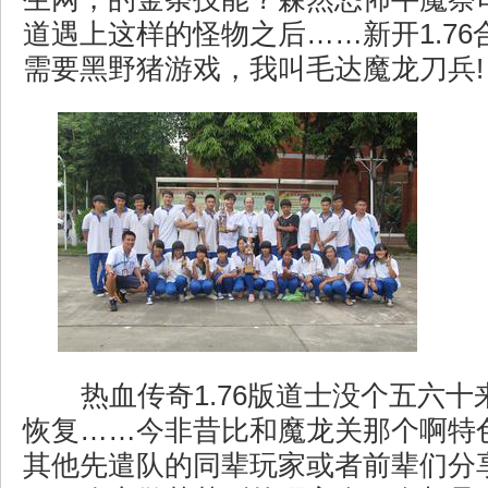
道遇上这样的怪物之后……新开1.7
需要黑野猪游戏，我叫毛达魔龙刀兵!
热血传奇1.76版道士没个五六十
恢复……今非昔比和魔龙关那个啊特
其他先遣队的同辈玩家或者前辈们分