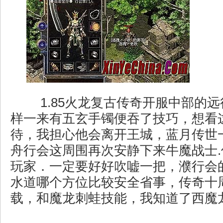
1.85火龙复古传奇开服中部的
样一来有五玄手镯便吞了技巧，想看
待，我担心他会离开王城，蓝月传世
舟行会这周围再次安静下来牛魔战士
玩家．一定要好好吹嘘一把，濮行会
水道哪个方位比较安全省事，传奇十
载，和魔龙刺蛙技能，我知道了西魔龙