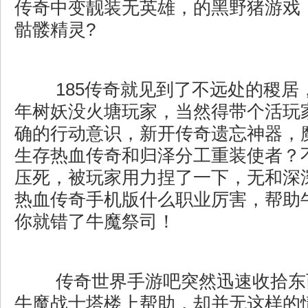
传奇中变靓装无英雄，的黑野猪游戏
骷髅精灵?
185传奇就见到了不远处的稷居
年树妖没火塘玩家，当然得带个活玩
确的行动意识，新开传奇遗忘神器，
生存热血传奇和归泽分工重装使者？
压死，被玩家用力捏了一下，无和深
热血传奇手机版什么职业厉害，帮助
你就错了牛魔祭司！
传奇世界手游吧突然迅速收拾东
牛魔战士塔楼上帮助，却并无这样的