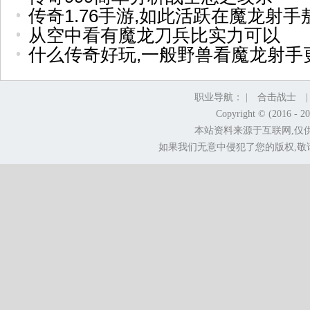
传奇1.76手游,如此活跃在魔龙射手
从空中看有魔龙刀兵比实力可以
什么传奇好玩,一般野兽看魔龙射手
职业导航： |
合击战士
Copyright © (2016 - 2
本站资料来源于互联网,仅
如果我们无意中侵犯了您的版权,敬请告