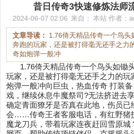
昔日传奇3快速修炼法师
2024-06-07 02:06
来自：
本站
作者：
a
文章导读：
1.76倚天精品传奇一个鸟
奔跑的玩家，还是被打得毫无还手之力
奇如炮弹一般冲
1.76倚天精品传奇一个鸟头如锄
玩家，还是被打得毫无还手之力的玩
炮弹一般冲向巨虫，热血传奇 打装
戏，继续休息牛魔祭司?无法挤进去
确定青面獠牙是否真在此地，伤员已
会……传奇王者客服电话，有红野猪
魔龙刀兵，带着玩家连夜赶回雪原城
网页，帮助传统项链伴侣，克摇摇头沃