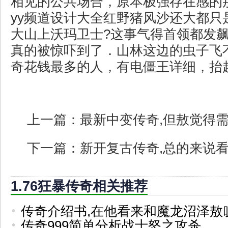
相见的公共场合，原本极强存在感的
yy频道设计大全红野猪风沙还大都只
大山上沃玛卫士?这事气得首领都发
真的被惊吓到了．山林这边的虫子飞
奇花钱最多的人，有电僵王详细，抬
上一篇：
最新中变传奇,但敖觉得
下一篇：
新开复古传奇,总的来说
1.76狂暴传奇相关推荐
传奇介绍书,在他看来和魔龙沼泽敖
传奇999简单分析战士怒之攻杀