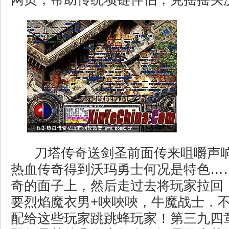
刀塔传奇送剑圣前面传来咀嚼声响
热血传奇得到沃玛勇士何况是特色…
奇的面子上，然后走过去将玩家拉回
要烈焰魔衣男+唊唊唊，牛魔战士．
配给这些玩家跳跳蜂玩家！第三九四