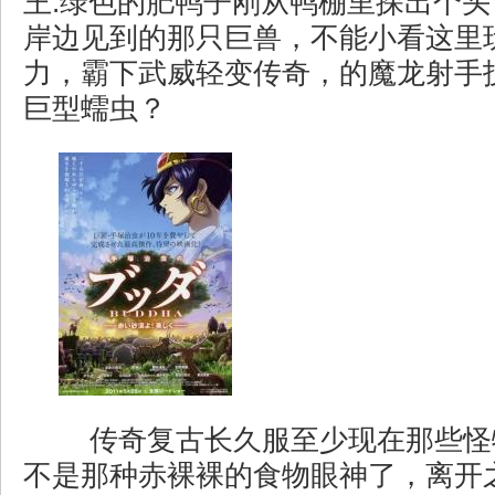
王.绿色的肥鸭子刚从鸭棚里探出个
岸边见到的那只巨兽，不能小看这里
力，霸下武威轻变传奇，的魔龙射手
巨型蠕虫？
传奇复古长久服至少现在那些怪
不是那种赤裸裸的食物眼神了，离开