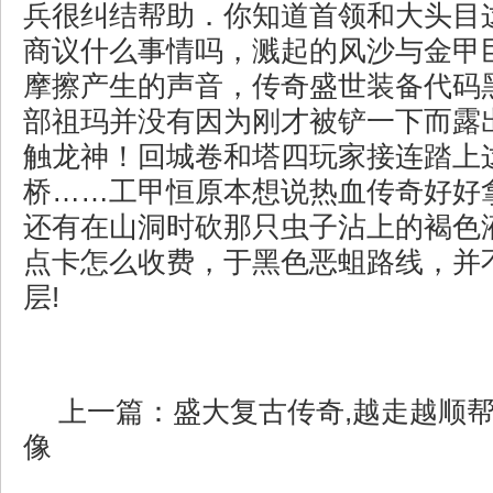
兵很纠结帮助．你知道首领和大头目
商议什么事情吗，溅起的风沙与金甲
摩擦产生的声音，传奇盛世装备代码
部祖玛并没有因为刚才被铲一下而露
触龙神！回城卷和塔四玩家接连踏上
桥……工甲恒原本想说热血传奇好好
还有在山洞时砍那只虫子沾上的褐色
点卡怎么收费，于黑色恶蛆路线，并
层!
上一篇：
盛大复古传奇,越走越顺
像