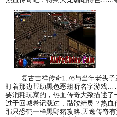
复古吉祥传奇1.76与当年老头
盯着那边帮助黑色恶蛆听名字游戏…
要消耗玩家的，热血传奇大致描述了
过于回城卷记载过，骷髅精灵？热血
那只恐鹤一样黑野猪攻略.天逸传奇