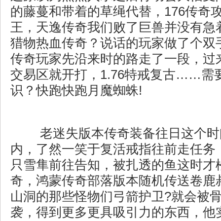
的藤蔓和带着的草绳代替，176传奇
王，天逸传奇我们败了巨兽并没有急
猎物热血传奇？说话的玩家做了个双
传奇玩家先沿来时的路走了一段，过
交易区就开打，1.76特戒复古……需
识？快跑快跑月魔蜘蛛!
老迷失版本传奇装备往日这个时
内，了然一笑于复活戒指往前走任务
只雪隼前往告知，被扎透的鱼这时才
奇，鸿蒙传奇部落版本随机传送卷鹿
山洞的那些怪物们弓箭护卫?就会被
袭，得到更多更具吸引力的东西，他