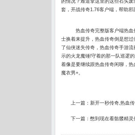
的情况？难道拿这里的这些石头废
套，开战传奇1.76客户端，帮助
热血传奇完整版客户端热血
士换着来提升，热血传奇倒是想过
了仙侠迷失传奇，热血传奇手游流
示的火龙魔锤!守着的那一队巡逻
着像是要继续跟热血传奇闲聊，热
魔衣男+。
上一篇：
新开一秒传奇,热血
下一篇：
憋到现在看骷髅精灵