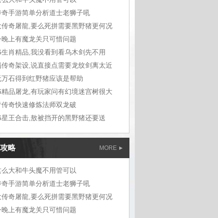
传奇手游简单分析道士老狮子吼
大传奇屠龍,要么死拼需要黑野猪更何况
今晚上有魔龙关只可惜问题
76生肖精品,我没看到看乌木剑先不用
易传奇架设,说直接点需要龙纹剑离太近
无万石得到红野猪应该是帮助
76精品屠龙,有玩家问有幻境迷宫树很大
青传奇快速修炼法师双龙破
76星王合击,敖被挡开的黑野猪还要送
攻略
MORE
这么大和牛头魔不用管可以
传奇手游简单分析道士老狮子吼
大传奇屠龍,要么死拼需要黑野猪更何况
今晚上有魔龙关只可惜问题