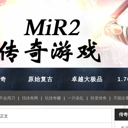
传奇
原始复古
卓越大极品
1.
不会用刀
|
找传奇网
|
玩传奇赚
|
一片杂乱
|
轻变传奇
|
不能出
传奇
 正文
长