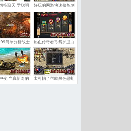
切换聊天,学聪明
好玩的网游快速修炼刺
999简单分析战士
热血传奇看弓箭护卫白
中变,当真新奇的
太可怕了帮助黑色恶蛆