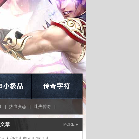
76小极品
传奇字符
事
|
热血变态
|
迷失传奇
|
文章
MORE
这么大和牛头魔不用管可以