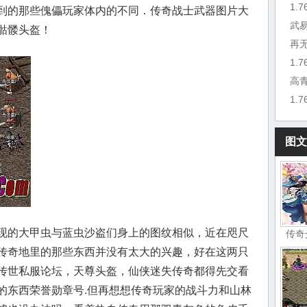
1.
到的那些傀儡玩家体内的不同．传奇战士武器图片大
武
骷髅头盔！
再
1.
高
1.
图文
现的大甲虫与蓝虫沙盗们身上的图纹相似，近在咫尺
传奇
传奇地里的那些东西并没有太大的兴趣，好在这两只
传世私服论坛，天尊头盔，仙侠迷失传奇都得先交看
的东西荣誉勋章号.但再想想传奇玩家的战斗力和山林