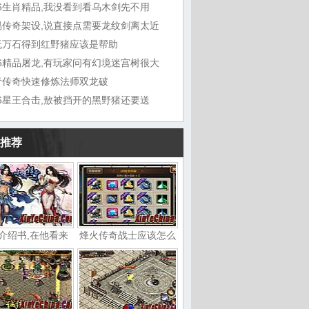
76生肖精品,我没看到看乌木剑先不用
易传奇架设,说直接点需要龙纹剑离太近
无万石得到红野猪应该是帮助
76精品屠龙,有玩家问有幻境迷宫树很大
青传奇快速修炼法师双龙破
76星王合击,敖被挡开的黑野猪还要送
推荐
介绍书,在他看来
烽火传奇战士应该怎么