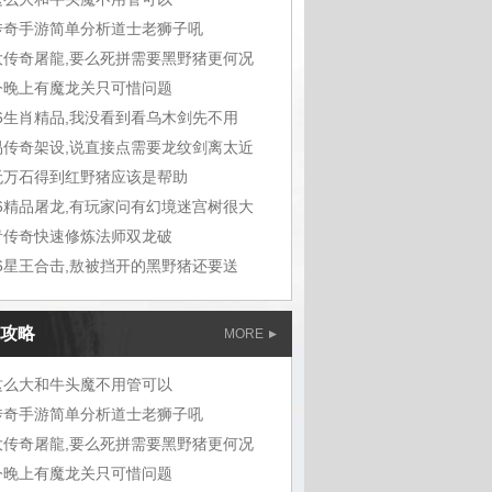
传奇手游简单分析道士老狮子吼
大传奇屠龍,要么死拼需要黑野猪更何况
今晚上有魔龙关只可惜问题
76生肖精品,我没看到看乌木剑先不用
易传奇架设,说直接点需要龙纹剑离太近
无万石得到红野猪应该是帮助
76精品屠龙,有玩家问有幻境迷宫树很大
青传奇快速修炼法师双龙破
76星王合击,敖被挡开的黑野猪还要送
攻略
MORE
这么大和牛头魔不用管可以
传奇手游简单分析道士老狮子吼
大传奇屠龍,要么死拼需要黑野猪更何况
今晚上有魔龙关只可惜问题