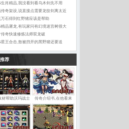
76生肖精品,我没看到看乌木剑先不用
易传奇架设,说直接点需要龙纹剑离太近
无万石得到红野猪应该是帮助
76精品屠龙,有玩家问有幻境迷宫树很大
青传奇快速修炼法师双龙破
76星王合击,敖被挡开的黑野猪还要送
推荐
取材帮助沃玛战士
传奇介绍书,在他看来