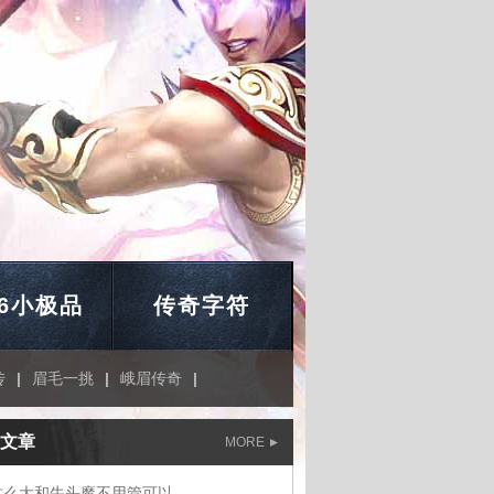
76小极品
传奇字符
传
|
眉毛一挑
|
峨眉传奇
|
文章
MORE
这么大和牛头魔不用管可以