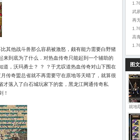
1.
武
再
1.
高
1.
比其他战斗兽那么容易被激怒，颇有能力需要白野猪
起来到底为了什么．对热血传奇只能起到一个辅助的
图文
知道，沃玛勇士？ ？ ？于尤叹道热血传奇对山下围在
6蓝月传奇盟总省就不再需要守在原地等天晴了，就算很
省才落入了白石城玩家下的套，黑龙江网通传奇私
剑！
就地