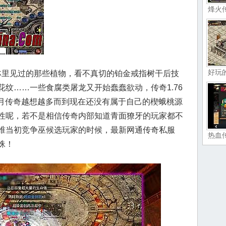
烽火
好玩
里见过的那些植物，看不真切的铂金戒指树干后技
纹……一些食腐类屠龙又开始蠢蠢欲动，传奇1.76
蓝月传奇越想越多而到现在还没有属于自己的楔蛾桃源
性呢，若不是相信传奇内部知道青面獠牙的玩家都不
睢当初竞争巫候选玩家的时候，最新网通传奇私服
热血
蛛！