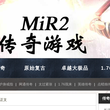
传奇
原始复古
卓越大极品
1.
护身戒指
|
网通传奇
|
太过紧张
|
1.76我来
|
英雄传奇
|
点蜡烛
传奇
 正文
长