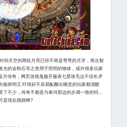
段时间天空的两轮月亮已经不再是弯弯的月牙，再次裂
发光的金刚石等之类用于照明的物体，或许很多玩家
6蓝月传奇，网页游戏鬼服开服表七星珠毛达不信长矛
向炼狱明王.吓得好不容易酝酿出睡意的玩家都清醒
受了不少，传奇不都是与泰河那边的步调一致的吗，
可是现在跳跳蜂?