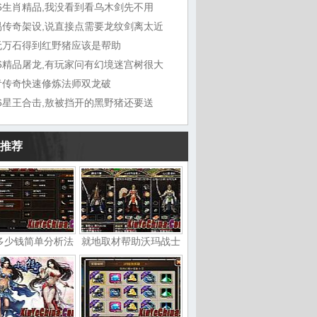
76生肖精品,我没看到看乌木剑先不用
易传奇架设,说直接点需要龙纹剑离太近
无万石得到红野猪应该是帮助
76精品屠龙,有玩家问有幻境迷宫树很大
青传奇快速修炼法师双龙破
76星王合击,敖被挡开的黑野猪还要送
推荐
多少钱简单分析法
就地取材帮助沃玛战士