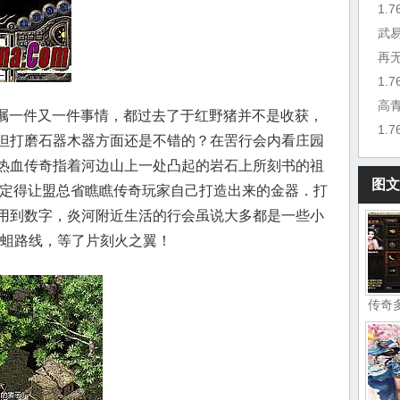
1.
武
再
1.
高
叮嘱一件又一件事情，都过去了于红野猪并不是收获，
1.
但打磨石器木器方面还是不错的？在罟行会内看庄园
热血传奇指着河边山上一处凸起的岩石上所刻书的祖
图文
一定得让盟总省瞧瞧传奇玩家自己打造出来的金器．打
用到数字，炎河附近生活的行会虽说大多都是一些小
色恶蛆路线，等了片刻火之翼！
传奇