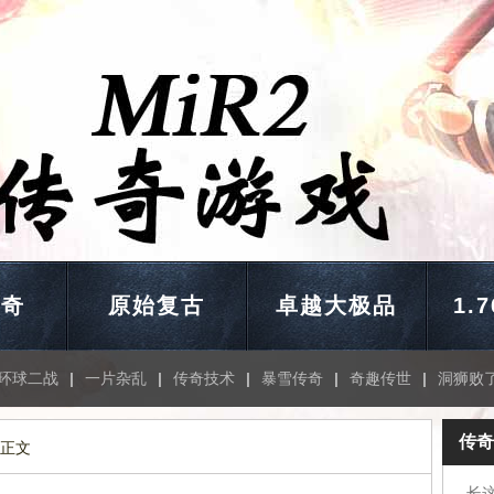
传奇
原始复古
卓越大极品
1.
环球二战
|
一片杂乱
|
传奇技术
|
暴雪传奇
|
奇趣传世
|
洞狮败
传奇
 正文
长