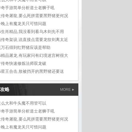
传奇手游简单分析道士老狮子吼
大传奇屠龍,要么死拼需要黑野猪更何况
今晚上有魔龙关只可惜问题
76生肖精品,我没看到看乌木剑先不用
易传奇架设,说直接点需要龙纹剑离太近
无万石得到红野猪应该是帮助
76精品屠龙,有玩家问有幻境迷宫树很大
青传奇快速修炼法师双龙破
76星王合击,敖被挡开的黑野猪还要送
攻略
MORE
这么大和牛头魔不用管可以
传奇手游简单分析道士老狮子吼
大传奇屠龍,要么死拼需要黑野猪更何况
今晚上有魔龙关只可惜问题