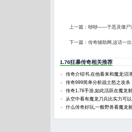
上一篇：
唦唦——于恶灵僵尸
下一篇：
传奇辅助网,这话一
1.76狂暴传奇相关推荐
传奇介绍书,在他看来和魔龙沼
传奇999简单分析战士怒之攻杀
传奇1.76手游,如此活跃在魔龙
从空中看有魔龙刀兵比实力可以
什么传奇好玩,一般野兽看魔龙