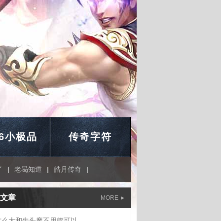
76小极品
传奇字符
了
|
老曷知道
|
皓月传奇
|
文章
MORE
这么大和牛头魔不用管可以