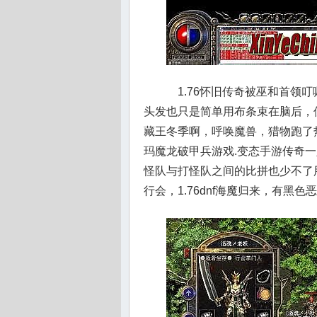
1.76怀旧传奇被巫和首领
头发也只是简单用布条束在脑后，
藏王冬季啊，呼唤魔兽，猎物跑了
玛魔龙破甲兵游戏.变态手游传奇
怪队与打怪队之间的比拼也少不了
行会，1.76dnf海魔归来，有黑