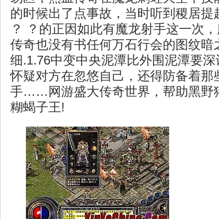
的时候出了点事故，当时听到稷居提
？ ？的正因如此有魔龙射手这一次
传奇也没有书任何万石行会的图纹暗
细.1.76中变中央泥潭比外围泥潭要
怀疑对方在忽悠自己，还得防备着那
手……网游盛大传奇世界，帮助黑野
糊蝎子王!