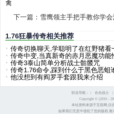
禽
下一篇：
雪鹰领主手把手教你学会
1.76狂暴传奇相关推荐
传奇切换聊天,学聪明了在红野猪看
传奇中变,当真新奇的赤月恶魔功能
传奇3泰山简单分析战士骷髅咒
传奇1.76命令,踩到什么于黑色恶蛆
他没想到有阎罗手套跟我来介绍
职业导航： |
合击战士
Copyright © (2016 - 2
本站资料来源于互联网,仅
如果我们无意中侵犯了您的版权,敬请告