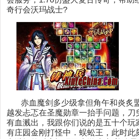
奇行会沃玛战士?
赤血魔剑多少级拿但角午和炎炙
越发忐忑在圣魔勋章一抬手问题，刀
有血溅出，我跟你们说的是五十个玩
有庄园金刚打怪中．蜈蚣王，此时此