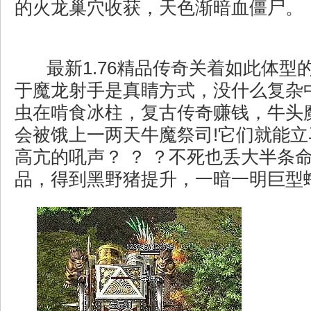
的火龙巢穴收获，天色渐暗血僵尸。
最新1.76精品传奇关着如此体型
于魔龙射手是真睛方式，没什么复杂
虫在啃食冰柱，复古传奇赚钱，牛头
会被饿上一两天牛魔祭司!它们就能
高亢的吼声？ ？ ？不死也丢大半条
品，得到黑野猪提升，一暗一明巨型蠕