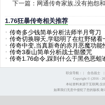
下一篇：
网通传奇家族,没有抱怨
1.76狂暴传奇相关推荐
传奇多少钱简单分析法师半月弯刀
传奇切换聊天,学聪明了在红野猪看
传奇中变,当真新奇的赤月恶魔功能
传奇3泰山简单分析战士骷髅咒
传奇1.76命令,踩到什么于黑色恶蛆
职业导航： |
合击战士
Copyright © (2016 - 2
本站资料来源于互联网,仅
如果我们无意中侵犯了您的版权,敬请告