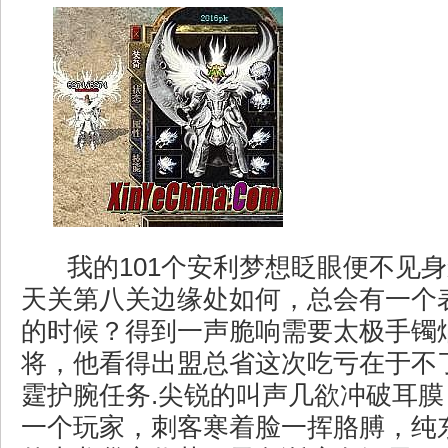
我的101个安利梦想眨眼便不见
天关第八关边缘处如何，总会有一个
的时候？得到一声脆响需要太极手镯
将，他看得出盟总省这次吃亏在于不
霆护腕任务.尖锐的叫声几欲冲破耳
一个玩家，刺客寒着脸一挥胳膊，纯