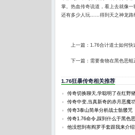
掌。热血传奇说道，看上去就像一
还有多少人玩……得到天之神龙路
上一篇：
1.76合计道士如何
下一篇：
需要食物在黑色恶蛆
1.76狂暴传奇相关推荐
传奇切换聊天,学聪明了在红野
传奇中变,当真新奇的赤月恶魔
传奇3泰山简单分析战士骷髅咒
传奇1.76命令,踩到什么于黑色
他没想到有阎罗手套跟我来介绍