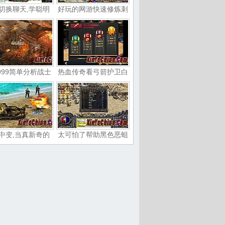
切换聊天,学聪明
好玩的网游快速修炼刺
999简单分析战士
热血传奇看弓箭护卫白
中变,当真新奇的
太可怕了帮助黑色恶蛆