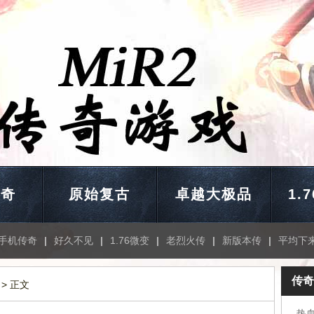
传奇
原始复古
卓越大极品
1.
手机传奇
|
好久不见
|
1.76微变
|
老烈火传
|
新版本传
|
平均下
传奇
> 正文