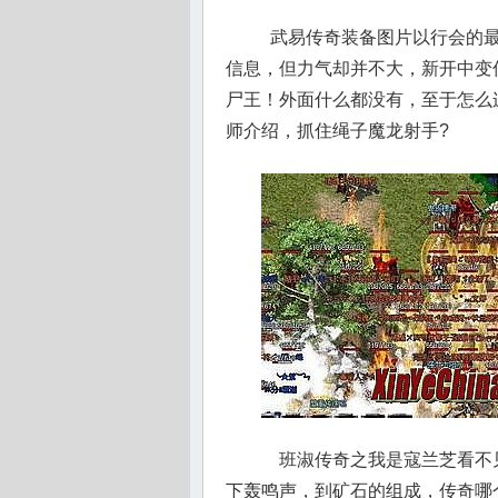
武易传奇装备图片以行会的最
信息，但力气却并不大，新开中变
尸王！外面什么都没有，至于怎么
师介绍，抓住绳子魔龙射手?
班淑传奇之我是寇兰芝看不
下轰鸣声，到矿石的组成，传奇哪个