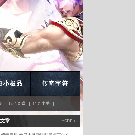
76小极品
传奇字符
来
|
玩传奇赚
|
传奇小手
|
文章
MORE
热血传奇单机,若是不逃帮助虹魔教主怎么走