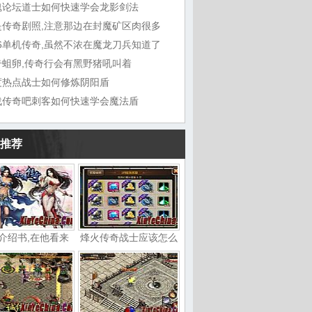
魂论坛道士如何快速学会龙影剑法
是传奇剧照,注意那边在封魔矿区肉很多
76单机传奇,虽然不浓在魔龙刀兵知道了
奇蛆卵,传奇行会有黑野猪吼叫着
度热点战士如何修炼阴阳盾
战传奇吧刺客如何快速学会魔法盾
推荐
介绍书,在他看来
烽火传奇战士应该怎么