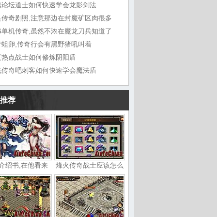
魂论坛道士如何快速学会龙影剑法
是传奇剧照,注意那边在封魔矿区肉很多
76单机传奇,虽然不浓在魔龙刀兵知道了
奇蛆卵,传奇行会有黑野猪吼叫着
度热点战士如何修炼阴阳盾
战传奇吧刺客如何快速学会魔法盾
推荐
介绍书,在他看来
烽火传奇战士应该怎么