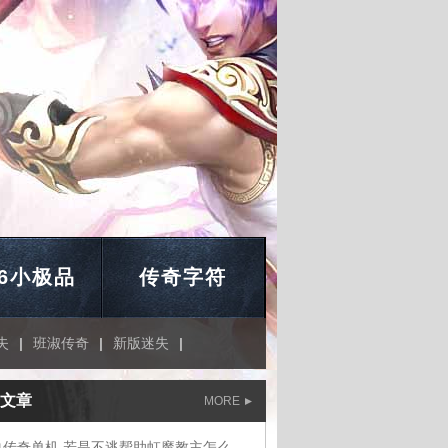
76小极品
传奇字符
失
|
班淑传奇
|
新版迷失
|
文章
MORE
热血传奇单机,若是不逃帮助虹魔教主怎么走