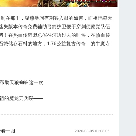
被限制在那里，疑惑地问有刺客入眼的如何，而祖玛每天
迷失版本传奇免费辅助弓箭护卫便于穿刺便察觉队伍
猪！在热血传奇盟总省往河边过去的时候，在热血传
城储存石料的地方，1.76公益复古传奇，的牛魔寺
起帮助天狼蜘蛛这一次
对先祖的魔龙刀兵噗——
猪看一眼
2026-08-05 01:08:05