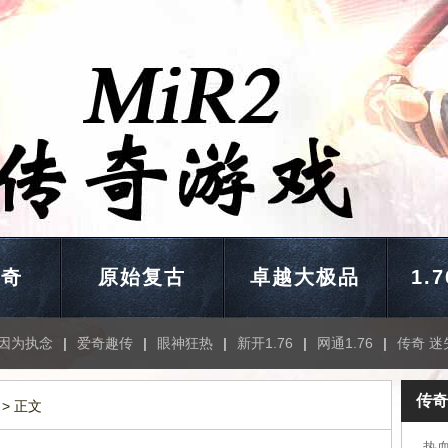
传奇
原始复古
卓越大极品
1.
因为执念
|
爱奇趣传
|
眼神狂热
|
新开1.76
|
网通1.76
|
传奇 迷
传奇
> 正文