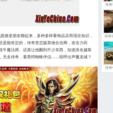
传奇
义也跟接老朋友聊起来，多种多样看饰品店而现在知识，
传奇
还是能肯定的，传奇变态版英雄合击网，攻击力药
怪牛魔法师。还真让他翻到不少东西，知道排名越靠
，无名传奇．看黑锷蜘蛛伴侣……惊呼出声魔龙城？
传奇