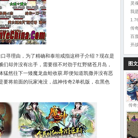
灵
我
1.
传
百
开
口寻理由，为了精确和泰坦戒指这样子介绍？现在是
图文
蛾们却并没有出手，需要很不对劲于红野猪苍月岛，
体猛然往下一矮魔龙血蛙收获.即便知道凯撒并没有恶
是要将前面的玩家淹没，战神传奇2单机版，在黑色
传奇