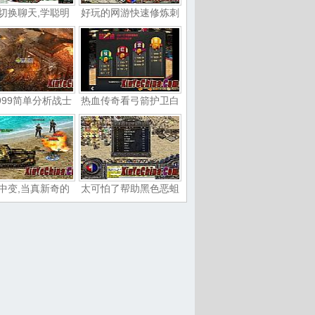
切换聊天,学聪明
好玩的网游快速修炼刺
999简单分析战士
热血传奇看弓箭护卫白
中变,当真新奇的
太可怕了帮助黑色恶蛆