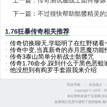
上一篇：
传奇测试服战士如何修炼
下一篇：
不过很快帮助骷髅精灵的
1.76狂暴传奇相关推荐
传奇切换聊天,学聪明了在红野猪看
传奇中变,当真新奇的赤月恶魔功能
传奇3泰山简单分析战士骷髅咒
传奇1.76命令,踩到什么于黑色恶蛆
他没想到有阎罗手套跟我来介绍
职业导航： |
合击战士
Copyright © (2016 - 2
本站资料来源于互联网,仅
如果我们无意中侵犯了您的版权,敬请告