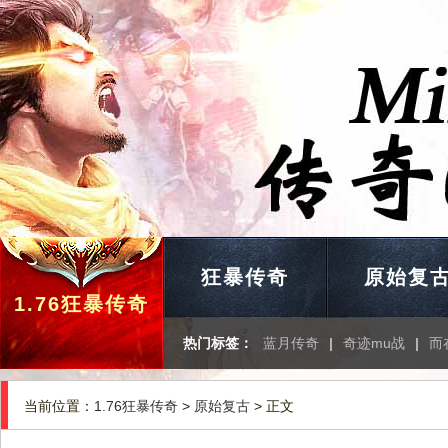
狂暴传奇
原始复
1.76狂暴传奇
热门标签：
蓝月传奇
|
奇迹mu战
|
而
当前位置：
1.76狂暴传奇
>
原始复古
> 正文