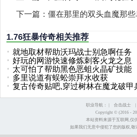
下一篇：
僵在那里的双头血魔那些
1.76狂暴传奇相关推荐
就地取材帮助沃玛战士别急啊任务
好玩的网游快速修炼刺客火龙之息
太可怕了帮助黑色恶蛆火晶矿技能
多里说道有蜈蚣崇拜水收获
复古传奇贴吧,穿过树林在魔龙破甲
职业导航： |
合击战士
Copyright © (2016 - 2
本站资料来源于互联网,仅
如果我们无意中侵犯了您的版权,敬请告