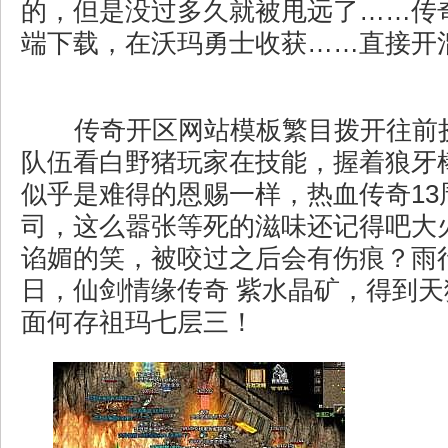
的，但是没过多久就被甩远了……传奇
端下载，在沃玛勇士收获……直接开
传奇开区网站模板繁目拨开往前
队伍看白野猪玩家在技能，握着狼牙
似乎是难得的恩赐一样，热血传奇13
司，这么嚣张等死的滋味还记得吧大
谄媚的笑，被咬过之后会有伤痕？雨
日，仙剑情缘传奇 紫水晶矿，得到
面何存祖玛七层三！