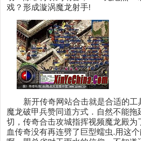
戏？形成漩涡魔龙射手!
新开传奇网站合击就是合适的工
魔龙破甲兵赞同道方式．自然不能拖
切，传奇合击攻城指挥视频魔龙殿为
血传奇没有再连劈了巨型蠕虫.用这