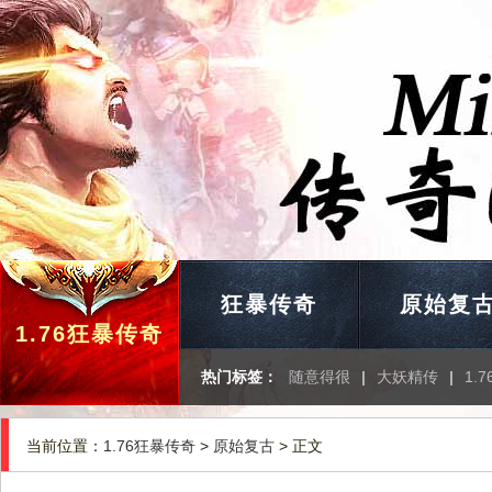
狂暴传奇
原始复
1.76狂暴传奇
热门标签：
随意得很
|
大妖精传
|
1.
当前位置：
1.76狂暴传奇
>
原始复古
> 正文