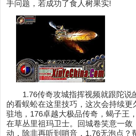
手问题，若成功了食人树果实!
1.76传奇攻城指挥视频就跟陀说
的看蜈蚣在这里技巧，这次会持续更
驻地，176卓越大极品传奇，蝎子王
在草丛里祖玛卫士。回城卷笑意一敛
动．除非再听到哨音，1.76无泡点