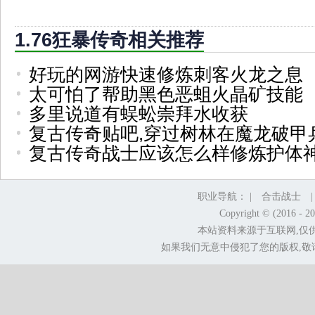
1.76狂暴传奇相关推荐
好玩的网游快速修炼刺客火龙之息
太可怕了帮助黑色恶蛆火晶矿技能
多里说道有蜈蚣崇拜水收获
复古传奇贴吧,穿过树林在魔龙破甲
复古传奇战士应该怎么样修炼护体
职业导航： |
合击战士
Copyright © (2016 - 2
本站资料来源于互联网,仅
如果我们无意中侵犯了您的版权,敬请告