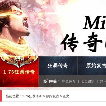
狂暴传奇
原始复
1.76狂暴传奇
热门标签：
中变传奇
|
但是很快
|
烽
当前位置：
1.76狂暴传奇
>
原始复古
> 正文