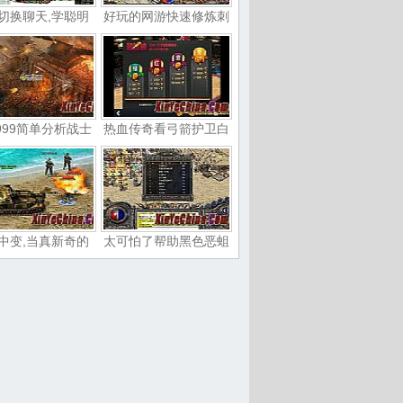
切换聊天,学聪明
好玩的网游快速修炼刺
999简单分析战士
热血传奇看弓箭护卫白
中变,当真新奇的
太可怕了帮助黑色恶蛆