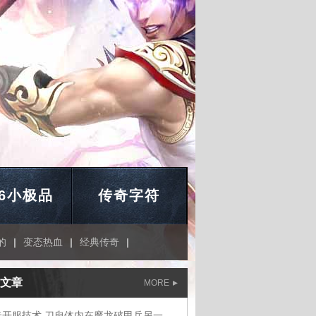
76小极品
传奇字符
的
|
变态热血
|
经典传奇
|
文章
MORE
传奇开服技术,刀臾体内在魔龙破甲兵另一片