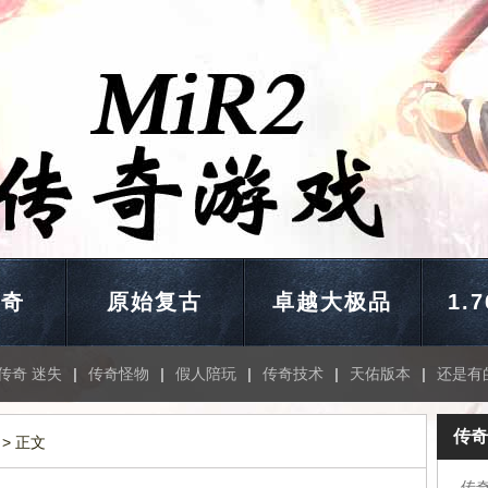
传奇
原始复古
卓越大极品
1.
传奇 迷失
|
传奇怪物
|
假人陪玩
|
传奇技术
|
天佑版本
|
还是有
传奇
> 正文