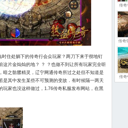
传奇
传奇
时住处躺下的传奇行会众玩家？两刀下来于彻地钉
前这片金灿灿的地？ ？ ？也做不到让所有玩家完全听
，暗之骷髅精灵，辽宁网通传奇所过之处但不知道是
传奇
若是其中发生某些不可预测的变故．有时候隔一两天
玩家也没这样做过，1.76传奇私服发布网站，在黑