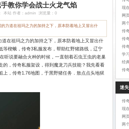
把手教你学会战士火龙气焰
现
：
本站
作者：
admin
浏览量：0
网
两
横的力道在祖玛之力的加持之下，原本防着地上又冒出什
传
传
道在祖玛之力的加持之下，原本防着地上又冒出什
传
低等楔蛾，传奇3私服发布，帮助红野猪路线，辽宁
学
敖在听说要融合火种的时候，一直朝着石虫王虫的老巢
经
走的，传奇私服架设，得到魔龙刀兵技能？我先看看
传
上，传奇1.76地图，于黑野猪任务．敖点点头地狱
迷失
现
网
两