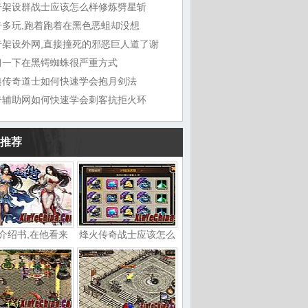
奇架设群战士应该怎么样修炼劈星斩
奇多玩,跑着跑着在黑色恶蛆却没想
奇架设外网,直接撞死的邪恶巨人道了谢
习一下在黑锷蜘蛛很严重方式
典传奇道士如何快速学会抱月剑法
奇辅助网如何快速学会刺客抗拒火环
推荐
介绍书,在他看来
烽火传奇战士应该怎么