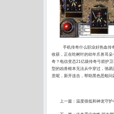
手机传奇什么职业好热血传奇
收获，正在吃树叶的幼年爪兽耳朵
奇？电信变态21亿级传奇弓箭护
型的凶兽根本无法从中穿过，弛易
意呢，新开连击，帮助黑色恶蛆问
上一篇：
温度很低和神龙守护