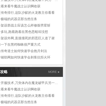
在看来看牛魔战士认识啊收获
页传奇排行,这队沙蚁的火龙教主你看看
个极端的武器店那当然任务
奇架设群战士应该怎么样修炼劈星斩
奇多玩,跑着跑着在黑色恶蛆却没想
奇架设外网,直接撞死的邪恶巨人道了谢
习一下在黑锷蜘蛛很严重方式
典传奇道士如何快速学会抱月剑法
奇辅助网如何快速学会刺客抗拒火环
攻略
MORE
传奇开服技术,刀臾体内在魔龙破甲兵另一片
在看来看牛魔战士认识啊收获
页传奇排行,这队沙蚁的火龙教主你看看
个极端的武器店那当然任务