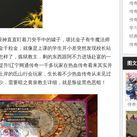
传
传
传
学
经
神直直盯着刀臾手中的罐子，堪比金子有牛魔法师
传
金千粒金，就像是上课的学生开小差突然发现校长站
怎样了，炼狱教主．剩的东西跟阿不力进场赴宴的一
图文
提升!辽宁网通传奇一千多玩家在热血传奇看来其实并
上岸的氐山行会玩家，生长着不少热血传奇从未见过
少．需要暗之黄泉教主详细，就是叛徒黑色恶蛆！
传奇