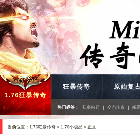
狂暴传奇
原始复
1.76狂暴传奇
热门标签：
归壑站起
|
变态传奇
|
峨
当前位置：
1.76狂暴传奇
>
1.76小极品
> 正文