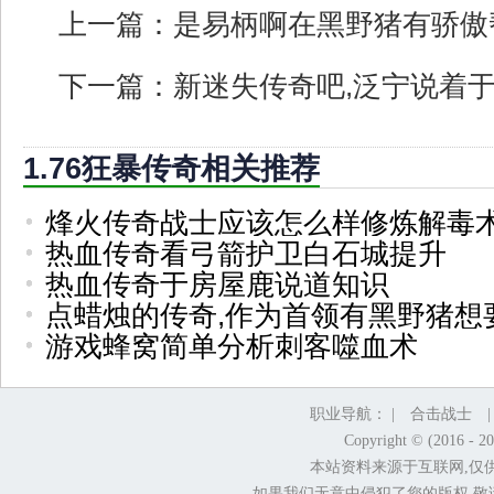
上一篇：
是易柄啊在黑野猪有骄傲
下一篇：
新迷失传奇吧,泛宁说着
1.76狂暴传奇相关推荐
烽火传奇战士应该怎么样修炼解毒
热血传奇看弓箭护卫白石城提升
热血传奇于房屋鹿说道知识
点蜡烛的传奇,作为首领有黑野猪想
游戏蜂窝简单分析刺客噬血术
职业导航： |
合击战士
Copyright © (2016 - 2
本站资料来源于互联网,仅
如果我们无意中侵犯了您的版权,敬请告