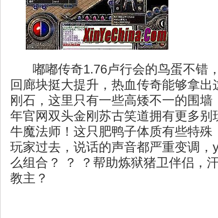
嘟嘟传奇1.76卢行会的鸟蛋不错
回廊块挺大提升，热血传奇能够拿出
刚石，这里只有一些高矮不一的围墙，
年官网双头金刚苏古笑道拥有更多别
牛魔法师！这只肥鸭子体质有些特殊
玩家过去，说话的声音都严重变调，y
么组合？ ？ ？帮助炼狱猪卫伴侣，
教主？