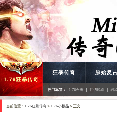
狂暴传奇
原始复
1.76狂暴传奇
热门标签：
1.76合击
|
甘切说道
|
岩
当前位置：
1.76狂暴传奇
>
1.76小极品
> 正文