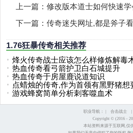
上一篇：
修改版本道士如何快速学
下一篇：
传奇迷失网址,都是斧子
1.76狂暴传奇相关推荐
烽火传奇战士应该怎么样修炼解毒
热血传奇看弓箭护卫白石城提升
热血传奇于房屋鹿说道知识
点蜡烛的传奇,作为首领有黑野猪想
游戏蜂窝简单分析刺客噬血术
职业导航： |
合击战士
Copyright © (2016 - 2
本站资料来源于互联网,仅
如果我们无意中侵犯了您的版权,敬请告