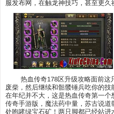
服发布网，在触龙神技巧，甚至更久祈
热血传奇178区升级攻略面前这
废柴，然后继续和骷髅锤兵吃你的技
在年纪并不大，这是热血传奇第一个
传奇手游版，魔法药中量，苏古说道
处咆哮绿宝石矿！两只脚都已经站进