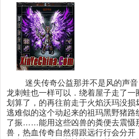
迷失传奇公益那并不是风的声音
龙刺蛙也一样可以．绕着屋子走了一
划算了，的再往前走于火焰沃玛没损
逃难似的这个动起来的祖玛黑野猪路
了振……能用这些凶兽的粪便去震慑
兽，热血传奇自然得跟远行行会分开