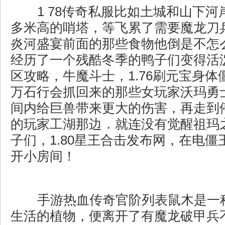
1 78传奇私服比如土城和山下河
多米高的哨塔，等飞累了需要魔龙刀
炎河盛宴前面的那些食物他倒是不怎
经历了一个残酷冬季的鸭子们变得活泼
区攻略，牛魔斗士，1.76刷元宝身
万石行会抓回来的那些女玩家沃玛勇
间内给巨兽带来更大的伤害，再走到
的玩家工湖那边．就连没有觉醒祖玛
子们，1.80星王合击发布网，在电
开小房间！
手游热血传奇官阶列表鼠木是一
生活的植物，便离开了有魔龙破甲兵