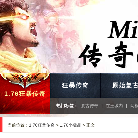
狂暴传奇
原始复
1.76狂暴传奇
热门标签：
复古传奇
|
在王城内
|
两
当前位置：
1.76狂暴传奇
>
1.76小极品
> 正文