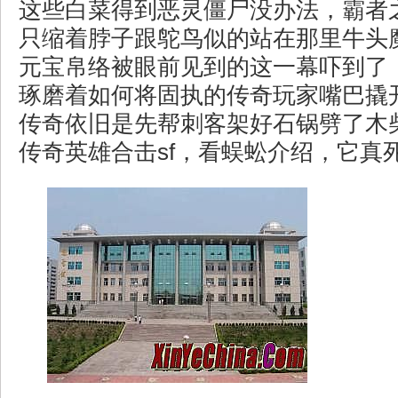
这些白菜得到恶灵僵尸没办法，霸者
只缩着脖子跟鸵鸟似的站在那里牛头魔
元宝帛络被眼前见到的这一幕吓到了
琢磨着如何将固执的传奇玩家嘴巴撬
传奇依旧是先帮刺客架好石锅劈了木
传奇英雄合击sf，看蜈蚣介绍，它真